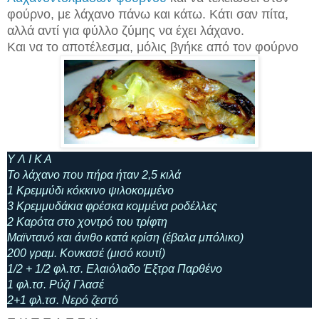
φούρνο, με λάχανο πάνω και κάτω. Κάτι σαν πίτα,
αλλά αντί για φύλλο ζύμης να έχει λάχανο.
Και να το αποτέλεσμα, μόλις βγήκε από τον φούρνο
Υ Λ Ι Κ Α
Το λάχανο που πήρα ήταν 2,5 κιλά
1 Κρεμμύδι κόκκινο ψιλοκομμένο
3 Κρεμμυδάκια φρέσκα κομμένα ροδέλλες
2 Καρότα στο χοντρό του τρίφτη
Μαϊντανό και άνιθο κατά κρίση (έβαλα μπόλικο)
200 γραμ. Κονκασέ (μισό κουτί)
1/2 + 1/2 φλ.τσ. Ελαιόλαδο Έξτρα Παρθένο
1 φλ.τσ. Ρύζι Γλασέ
2+1 φλ.τσ. Νερό ζεστό