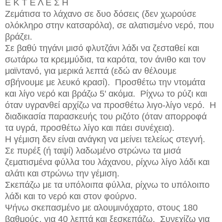
Ε Κ Τ Ε Λ Ε Σ Η
Ζεμάτισα το λάχανο σε δυο δόσεις (δεν χωρούσε
ολόκληρο στην κατσαρόλα), σε αλατισμένο νερό, που
βράζει.
Σε βαθύ τηγάνι μισό φλυτζάνι λάδι να ζεσταθεί και
σωτάρω τα κρεμμύδια, τα καρότα, τον άνιθο και τον
μαϊντανό, για μερικά λεπτά (εδώ αν θέλουμε
σβήνουμε με λευκό κρασί). Προσθέτω την ντομάτα
και λίγο νερό και βράζω 5' ακόμα. Ρίχνω το ρύζι και
όταν υγρανθεί αρχίζω να προσθέτω λιγο-λίγο νερό. Η
διαδικασία παρασκευής του ριζότο (όταν απορροφά
τα υγρά, προσθέτω λίγο και πάει συνέχεια).
Η γέμιση δεν είναι ανάγκη να μείνει τελείως στεγνή.
Σε πυρέξ (ή ταψί) λαδωμένο στρώνω τα μισά
ζεματισμένα φύλλα του λάχανου, ρίχνω λίγο λάδι και
αλάτι και στρώνω την γέμιση.
Σκεπάζω με τα υπόλοιπα φύλλα, ρίχνω το υπόλοιπο
λάδι και το νερό και στον φούρνο.
Ψήνω σκεπασμένο με αλουμινόχαρτο, στους 180
βαθμούς, για 40 λεπτά και ξεσκεπάζω. Συνεχίζω για